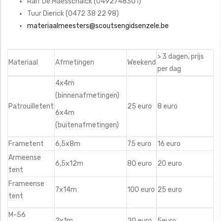
Ralf De Maesschalck (0492748301)
Tuur Dierick (0472 38 22 98)
materiaalmeesters@scoutsengidsenzele.be
> 3 dagen, prijs
Materiaal
Afmetingen
Weekend
per dag
4x4m
(binnenafmetingen)
Patrouilletent
25 euro
8 euro
6x4m
(buitenafmetingen)
Frametent
6,5x8m
75 euro
16 euro
Armeense
6,5x12m
80 euro
20 euro
tent
Frameense
7x14m
100 euro
25 euro
tent
M-56
2x1m
20 euro
5euro