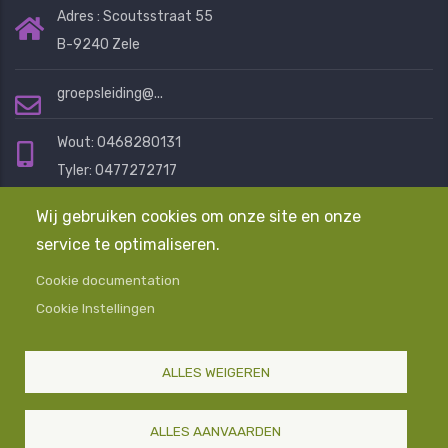
Adres : Scoutsstraat 55
B-9240 Zele
groepsleiding@...
Wout: 0468280131
Tyler: 0477272717
Eline: 0472401076
Wij gebruiken cookies om onze site en onze
service te optimaliseren.
Mail ons en we helpen je graag
Cookie documentation
Cookie Instellingen
Algemene Voorwaarden
Privacyverklaring
Contact
ALLES WEIGEREN
© Copyright
Scouts en Gidsen Zele
2025-2026. Alle
Rechten Voorbehouden
ALLES AANVAARDEN