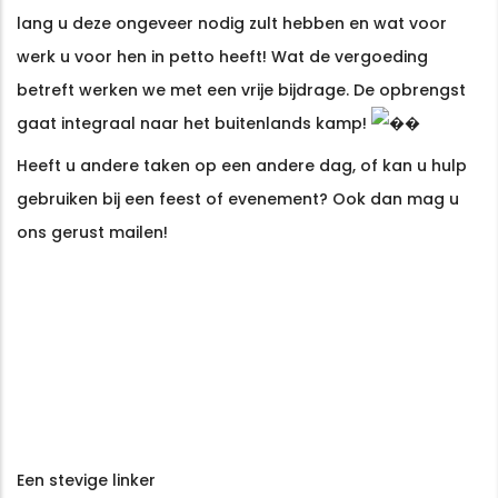
förtroende hos spelare världen över. Plattformen erbjuder en futur
lang u deze ongeveer nodig zult hebben en wat voor
bibliotek av slots från de mest kända leverantörerna i branschen. 
werk u voor hen in petto heeft! Wat de vergoeding
upplevelse med rättvist spel och snabba laddningstider på alla type
betreft werken we met een vrije bijdrage. De opbrengst
gaat integraal naar het buitenlands kamp!
Heeft u andere taken op een andere dag, of kan u hulp
gebruiken bij een feest of evenement? Ook dan mag u
ons gerust mailen!
Een stevige linker