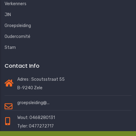
Verkenners
JIN
Groepsleiding
Oudercomité
Stam
Contact Info
Adres : Scoutsstraat 55
B-9240 Zele
groepsleiding@...
Wout: 0468280131
Tyler: 0477272717
Eline: 0472401076