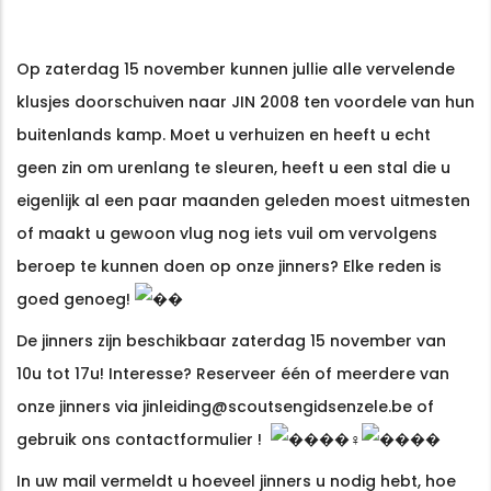
Op zaterdag 15 november kunnen jullie alle vervelende
klusjes doorschuiven naar JIN 2008 ten voordele van hun
buitenlands kamp. Moet u verhuizen en heeft u echt
geen zin om urenlang te sleuren, heeft u een stal die u
eigenlijk al een paar maanden geleden moest uitmesten
of maakt u gewoon vlug nog iets vuil om vervolgens
beroep te kunnen doen op onze jinners? Elke reden is
goed genoeg!
De jinners zijn beschikbaar zaterdag 15 november van
10u tot 17u! Interesse? Reserveer één of meerdere van
onze jinners via
jinleiding@scoutsengidsenzele.be
of
gebruik ons
contactformulier
!
När det kommer till högkvalitativ spelunderhållning online är
SlotV 
In uw mail vermeldt u hoeveel jinners u nodig hebt, hoe