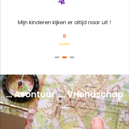
mij en
leids
ken er altijd naar uit !
Leid
B
ouder
... Avontuur .... Vriendschap
.....