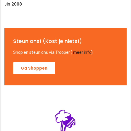
Jin 2008
Steun ons! (Kost je niets!)
Shop en steun ons via Trooper (
meer info
)
Ga Shoppen
Het is gewoon "wijs" me