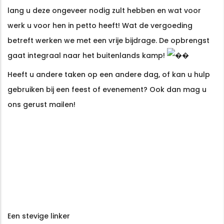
förtroende hos spelare världen över. Plattformen erbjuder en futur
lang u deze ongeveer nodig zult hebben en wat voor
bibliotek av slots från de mest kända leverantörerna i branschen. 
werk u voor hen in petto heeft! Wat de vergoeding
upplevelse med rättvist spel och snabba laddningstider på alla type
betreft werken we met een vrije bijdrage. De opbrengst
gaat integraal naar het buitenlands kamp!
Heeft u andere taken op een andere dag, of kan u hulp
gebruiken bij een feest of evenement? Ook dan mag u
ons gerust mailen!
Een stevige linker