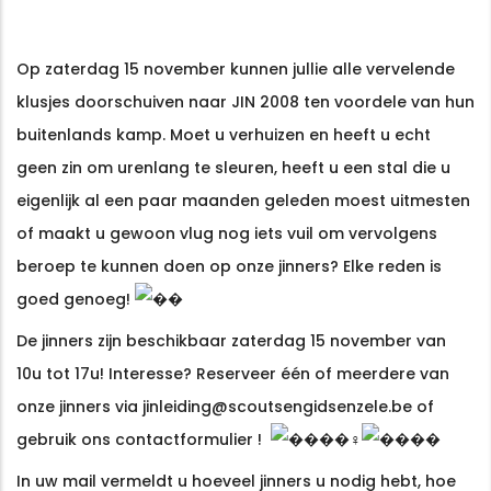
Op zaterdag 15 november kunnen jullie alle vervelende
klusjes doorschuiven naar JIN 2008 ten voordele van hun
buitenlands kamp. Moet u verhuizen en heeft u echt
geen zin om urenlang te sleuren, heeft u een stal die u
eigenlijk al een paar maanden geleden moest uitmesten
of maakt u gewoon vlug nog iets vuil om vervolgens
beroep te kunnen doen op onze jinners? Elke reden is
goed genoeg!
De jinners zijn beschikbaar zaterdag 15 november van
10u tot 17u! Interesse? Reserveer één of meerdere van
onze jinners via
jinleiding@scoutsengidsenzele.be
of
gebruik ons
contactformulier
!
När det kommer till högkvalitativ spelunderhållning online är
SlotV 
In uw mail vermeldt u hoeveel jinners u nodig hebt, hoe