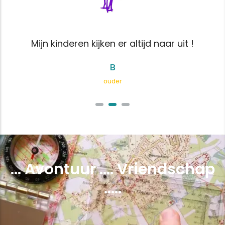
mij energie!
leidster E
d naar uit !
Leiding
... Avontuur .... Vriendschap
.....