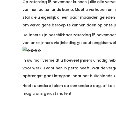
Op zaterdag 15 november kunnen jullie alle verv
van hun buitenlands kamp. Moet u verhuizen en he
stal die u eigenlijk al een paar maanden gelede
om vervolgens beroep te kunnen doen op onze ji
De jinners zijn beschikbaar zaterdag 15 november
van onze jinners via
jinleiding@scoutsengidsenze
När det kommer till högkvalitativ spelunderhållning onli
In uw mail vermeldt u hoeveel jinners u nodig he
förtroende hos spelare världen över. Plattformen erbjud
voor werk u voor hen in petto heeft! Wat de verg
bibliotek av slots från de mest kända leverantörerna i 
opbrengst gaat integraal naar het buitenlands
upplevelse med rättvist spel och snabba laddningstider 
Heeft u andere taken op een andere dag, of kan 
mag u ons gerust mailen!