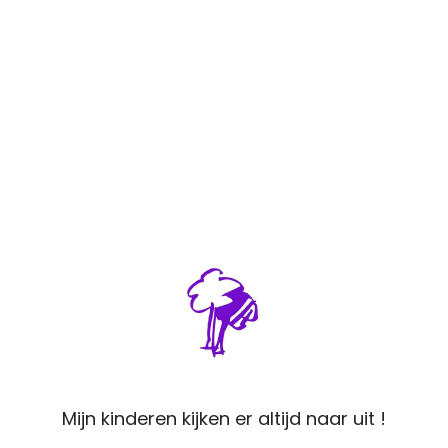
 is gewoon "wijs" met de gastjes. Het geeft mij ener
leidster E
Leiding