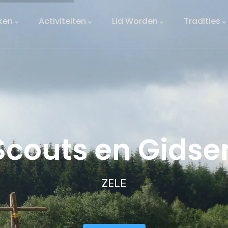
ken
Activiteiten
Lid Worden
Tradities
Scouts en Gidse
ZELE