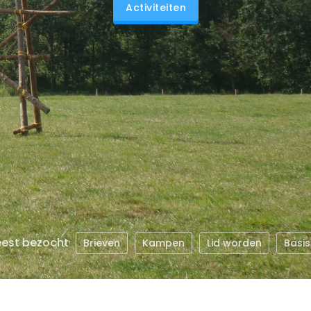
Activiteiten
est bezocht
Brieven
Kampen
Lid worden
Basis