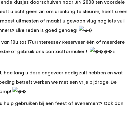
elende klusjes doorschuiven naar JIN 2008 ten voordele
eft u echt geen zin om urenlang te sleuren, heeft u een
n moest uitmesten of maakt u gewoon vlug nog iets vuil
nners? Elke reden is goed genoeg!
 van 10u tot 17u! Interesse? Reserveer één of meerdere
le.be
of gebruik ons
contactformulier
!
ne är
SlotV Casino
ett namn som inger
bt, hoe lang u deze ongeveer nodig zult hebben en wat
er en futuristisk design och ett enormt
oeding betreft werken we met een vrije bijdrage. De
branschen. Här kan du förvänta dig en sömlös
 kamp!
på alla typer av enheter.
u hulp gebruiken bij een feest of evenement? Ook dan